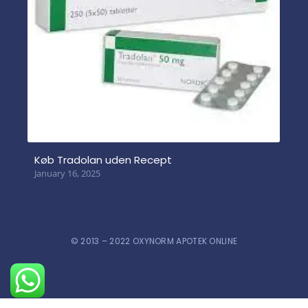
Køb Tradolan uden Recept
January 16, 2025
© 2013 – 2022 OXYNORM APOTEK ONLINE
Køb Stesolid uden recept
192 people seeing this product right now