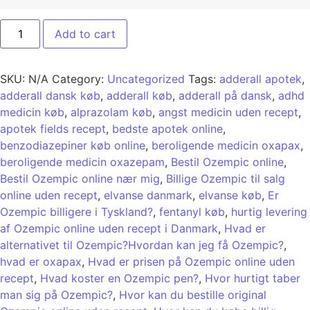
Add to cart
SKU:
N/A
Category:
Uncategorized
Tags:
adderall apotek
,
adderall dansk køb
,
adderall køb
,
adderall på dansk
,
adhd
medicin køb
,
alprazolam køb
,
angst medicin uden recept
,
apotek fields recept
,
bedste apotek online
,
benzodiazepiner køb online
,
beroligende medicin oxapax
,
beroligende medicin oxazepam
,
Bestil Ozempic online
,
Bestil Ozempic online nær mig
,
Billige Ozempic til salg
online uden recept
,
elvanse danmark
,
elvanse køb
,
Er
Ozempic billigere i Tyskland?
,
fentanyl køb
,
hurtig levering
af Ozempic online uden recept i Danmark
,
Hvad er
alternativet til Ozempic?Hvordan kan jeg få Ozempic?
,
hvad er oxapax
,
Hvad er prisen på Ozempic online uden
recept
,
Hvad koster en Ozempic pen?
,
Hvor hurtigt taber
man sig på Ozempic?
,
Hvor kan du bestille original