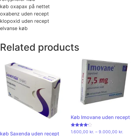
køb oxapax på nettet
oxabenz uden recept
klopoxid uden recept
elvanse køb
Related products
Køb Imovane uden recept
Rated
1.600,00
kr.
–
9.000,00
kr.
køb Saxenda uden recept
4.00