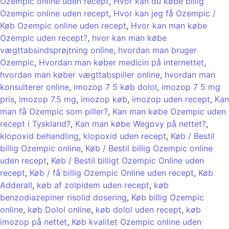
Ozempic online uden recept
,
Hvor kan du købe billig
Ozempic online uden recept
,
Hvor kan jeg få Ozempic /
Køb Ozempic online uden recept
,
Hvor kan man købe
Ozempic uden recept?
,
hvor kan man købe
vægttabsindsprøjtning online
,
hvordan man bruger
Ozempic
,
Hvordan man køber medicin på internettet
,
hvordan man køber vægttabspiller online
,
hvordan man
konsulterer online
,
imozop 7 5 køb dolol
,
imozop 7 5 mg
pris
,
imozop 7.5 mg
,
imozop køb
,
imozop uden recept
,
Kan
man få Ozempic som piller?
,
Kan man købe Ozempic uden
recept i Tyskland?
,
Kan man købe Wegovy på nettet?
,
klopoxid behandling
,
klopoxid uden recept
,
Køb / Bestil
billig Ozempic online
,
Køb / Bestil billig Ozempic online
uden recept
,
Køb / Bestil billigt Ozempic Online uden
recept
,
Køb / få billig Ozempic Online uden recept
,
Køb
Adderall
,
køb af zolpidem uden recept
,
køb
benzodiazepiner risolid dosering
,
Køb billig Ozempic
online
,
køb Dolol online
,
køb dolol uden recept
,
køb
imozop på nettet
,
Køb kvalitet Ozempic online uden