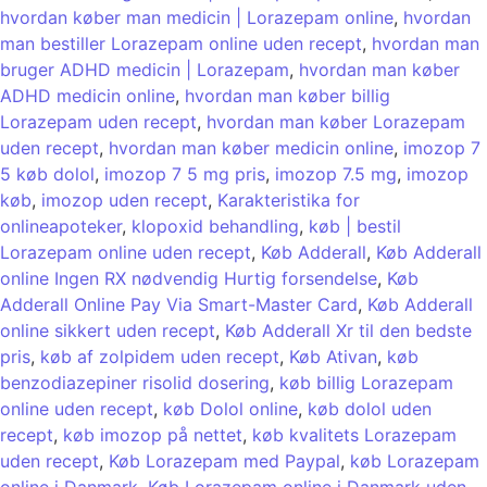
hvordan køber man medicin | Lorazepam online
,
hvordan
man bestiller Lorazepam online uden recept
,
hvordan man
bruger ADHD medicin | Lorazepam
,
hvordan man køber
ADHD medicin online
,
hvordan man køber billig
Lorazepam uden recept
,
hvordan man køber Lorazepam
uden recept
,
hvordan man køber medicin online
,
imozop 7
5 køb dolol
,
imozop 7 5 mg pris
,
imozop 7.5 mg
,
imozop
køb
,
imozop uden recept
,
Karakteristika for
onlineapoteker
,
klopoxid behandling
,
køb | bestil
Lorazepam online uden recept
,
Køb Adderall
,
Køb Adderall
online Ingen RX nødvendig Hurtig forsendelse
,
Køb
Adderall Online Pay Via Smart-Master Card
,
Køb Adderall
online sikkert uden recept
,
Køb Adderall Xr til den bedste
pris
,
køb af zolpidem uden recept
,
Køb Ativan
,
køb
benzodiazepiner risolid dosering
,
køb billig Lorazepam
online uden recept
,
køb Dolol online
,
køb dolol uden
recept
,
køb imozop på nettet
,
køb kvalitets Lorazepam
uden recept
,
Køb Lorazepam med Paypal
,
køb Lorazepam
online i Danmark
,
Køb Lorazepam online i Danmark uden