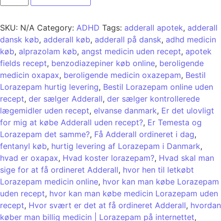
SKU:
N/A
Category:
ADHD
Tags:
adderall apotek
,
adderall
dansk køb
,
adderall køb
,
adderall på dansk
,
adhd medicin
køb
,
alprazolam køb
,
angst medicin uden recept
,
apotek
fields recept
,
benzodiazepiner køb online
,
beroligende
medicin oxapax
,
beroligende medicin oxazepam
,
Bestil
Lorazepam hurtig levering
,
Bestil Lorazepam online uden
recept
,
der sælger Adderall
,
der sælger kontrollerede
lægemidler uden recept
,
elvanse danmark
,
Er det ulovligt
for mig at købe Adderall uden recept?
,
Er Temesta og
Lorazepam det samme?
,
Få Adderall ordineret i dag
,
fentanyl køb
,
hurtig levering af Lorazepam i Danmark
,
hvad er oxapax
,
Hvad koster lorazepam?
,
Hvad skal man
sige for at få ordineret Adderall
,
hvor hen til letkøbt
Lorazepam medicin online
,
hvor kan man købe Lorazepam
uden recept
,
hvor kan man købe medicin Lorazepam uden
recept
,
Hvor svært er det at få ordineret Adderall
,
hvordan
køber man billig medicin | Lorazepam på internettet
,