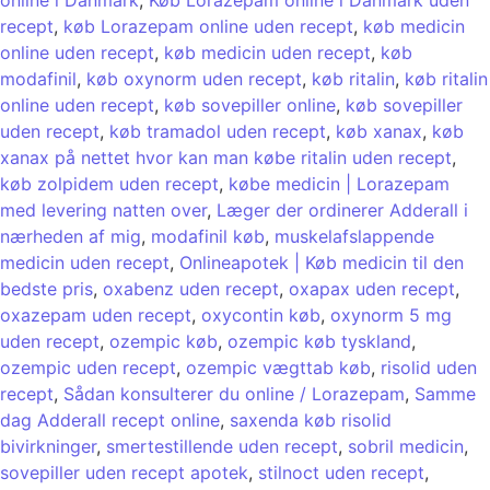
recept
,
køb Lorazepam online uden recept
,
køb medicin
online uden recept
,
køb medicin uden recept
,
køb
modafinil
,
køb oxynorm uden recept
,
køb ritalin
,
køb ritalin
online uden recept
,
køb sovepiller online
,
køb sovepiller
uden recept
,
køb tramadol uden recept
,
køb xanax
,
køb
xanax på nettet hvor kan man købe ritalin uden recept
,
køb zolpidem uden recept
,
købe medicin | Lorazepam
med levering natten over
,
Læger der ordinerer Adderall i
nærheden af ​​mig
,
modafinil køb
,
muskelafslappende
medicin uden recept
,
Onlineapotek | Køb medicin til den
bedste pris
,
oxabenz uden recept
,
oxapax uden recept
,
oxazepam uden recept
,
oxycontin køb
,
oxynorm 5 mg
uden recept
,
ozempic køb
,
ozempic køb tyskland
,
ozempic uden recept
,
ozempic vægttab køb
,
risolid uden
recept
,
Sådan konsulterer du online / Lorazepam
,
Samme
dag Adderall recept online
,
saxenda køb risolid
bivirkninger
,
smertestillende uden recept
,
sobril medicin
,
sovepiller uden recept apotek
,
stilnoct uden recept
,