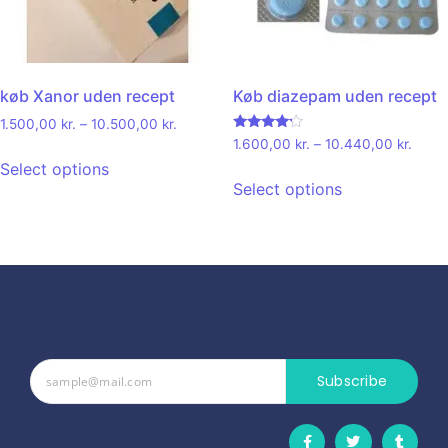
køb Xanor uden recept
Køb diazepam uden recept
1.500,00
kr.
–
10.500,00
kr.
Rated
1.600,00
kr.
–
10.440,00
kr.
4.00
Select options
out of 5
Select options
Subscribe