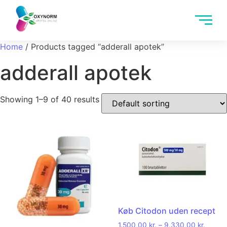
Home
/ Products tagged “adderall apotek”
adderall apotek
Showing 1–9 of 40 results
Køb Citodon uden recept
1.500,00
kr.
–
9.330,00
kr.