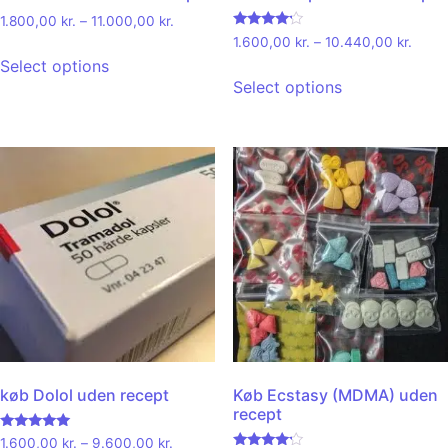
1.800,00
kr.
–
11.000,00
kr.
Rated
1.600,00
kr.
–
10.440,00
kr.
4.00
Select options
out of 5
Select options
køb Dolol uden recept
Køb Ecstasy (MDMA) uden
recept
Rated
1.600,00
kr.
–
9.600,00
kr.