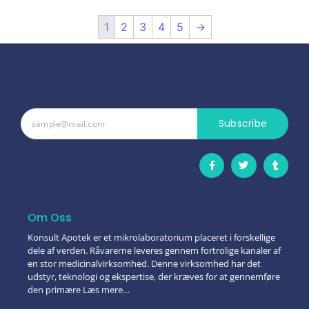
1
2
3
4
5
→
Subscribe
Om Oss
Konsult Apotek er et mikrolaboratorium placeret i forskellige
dele af verden. Råvarerne leveres gennem fortrolige kanaler af
en stor medicinalvirksomhed. Denne virksomhed har det
udstyr, teknologi og ekspertise, der kræves for at gennemføre
den primære Læs mere…