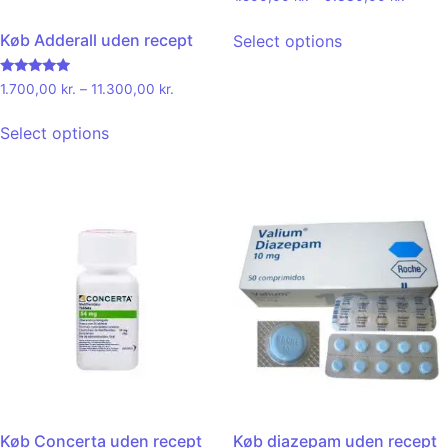
Køb Adderall uden recept
Select options
Rated
1.700,00
kr.
–
11.300,00
kr.
4.71
out of 5
Select options
Køb Concerta uden recept
Køb diazepam uden recept