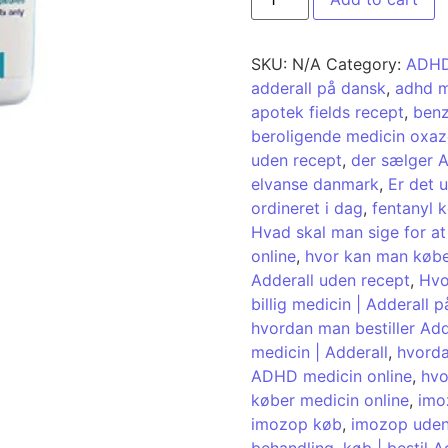
SKU:
N/A
Category:
ADH
adderall på dansk
,
adhd m
apotek fields recept
,
benz
beroligende medicin oxa
uden recept
,
der sælger A
elvanse danmark
,
Er det 
ordineret i dag
,
fentanyl 
Hvad skal man sige for at
online
,
hvor kan man købe
Adderall uden recept
,
Hvo
billig medicin | Adderall p
hvordan man bestiller Add
medicin | Adderall
,
hvorda
ADHD medicin online
,
hvo
køber medicin online
,
imo
imozop køb
,
imozop uden
behandling
,
køb | bestil A