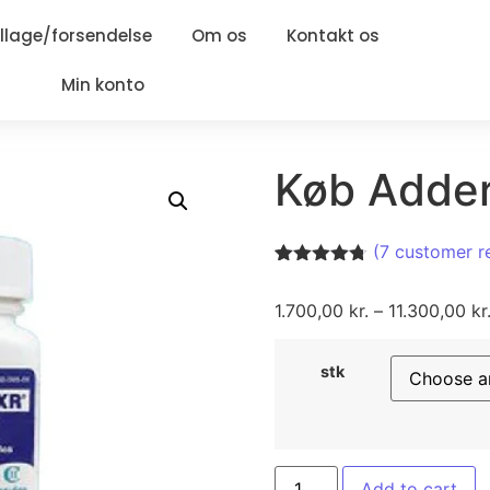
lage/forsendelse
Om os
Kontakt os
Min konto
Køb Adder
(
7
customer r
Rated
7
4.71
out of 5
1.700,00
kr.
–
11.300,00
kr
based on
customer
ratings
stk
Add to cart