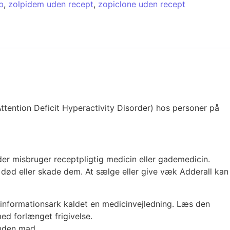
b
,
zolpidem uden recept
,
zopiclone uden recept
ttention Deficit Hyperactivity Disorder) hos personer på
, der misbruger receptpligtig medicin eller gademedicin.
e død eller skade dem. At sælge eller give væk Adderall kan
tinformationsark kaldet en medicinvejledning. Læs den
d forlænget frigivelse.
uden mad.