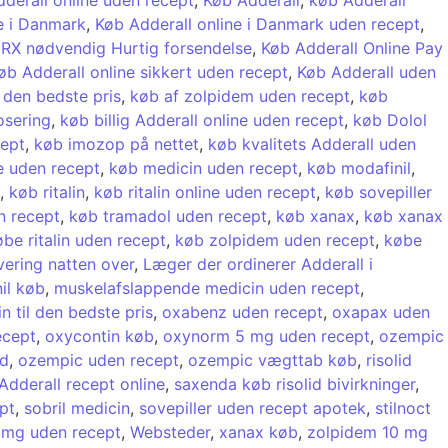
e i Danmark
,
Køb Adderall online i Danmark uden recept
,
 RX nødvendig Hurtig forsendelse
,
Køb Adderall Online Pay
øb Adderall online sikkert uden recept
,
Køb Adderall uden
l den bedste pris
,
køb af zolpidem uden recept
,
køb
osering
,
køb billig Adderall online uden recept
,
køb Dolol
cept
,
køb imozop på nettet
,
køb kvalitets Adderall uden
e uden recept
,
køb medicin uden recept
,
køb modafinil
,
,
køb ritalin
,
køb ritalin online uden recept
,
køb sovepiller
n recept
,
køb tramadol uden recept
,
køb xanax
,
køb xanax
be ritalin uden recept
,
køb zolpidem uden recept
,
købe
vering natten over
,
Læger der ordinerer Adderall i
il køb
,
muskelafslappende medicin uden recept
,
n til den bedste pris
,
oxabenz uden recept
,
oxapax uden
ecept
,
oxycontin køb
,
oxynorm 5 mg uden recept
,
ozempic
nd
,
ozempic uden recept
,
ozempic vægttab køb
,
risolid
dderall recept online
,
saxenda køb risolid bivirkninger
,
pt
,
sobril medicin
,
sovepiller uden recept apotek
,
stilnoct
 mg uden recept
,
Websteder
,
xanax køb
,
zolpidem 10 mg