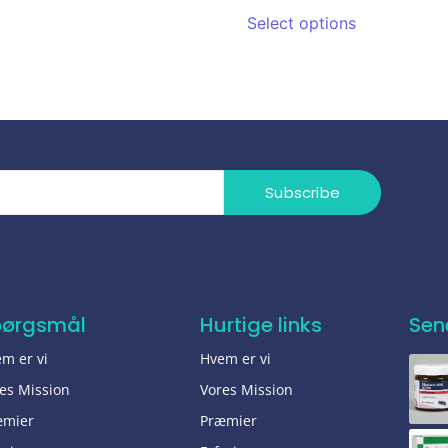
Select options
Subscribe
pørgsmål
Hurtige links
Sen
m er vi
Hvem er vi
es Mission
Vores Mission
æmier
Præmier