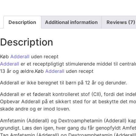
Description
Additional information
Reviews (7)
Description
Køb
Adderall
uden recept
Adderall
er et receptpligtigt stimulerende middel til centr
13 år og ældre.Køb
Adderall
uden recept
Adderall er ikke beregnet til børn på 12 år og derunder.
Adderall er et føderalt kontrolleret stof (CII), fordi det i
Opbevar Adderall på et sikkert sted for at beskytte det mod
skade andre og er imod loven.
Amfetamin (Adderall) og Dextroamphetamin (Adderall) kaps
grundigt. Læs den igen, hver gang du får genopfyldt Amfet
Tag Amfetamin (Adderall) og Dextroamphetamin (Adderall)