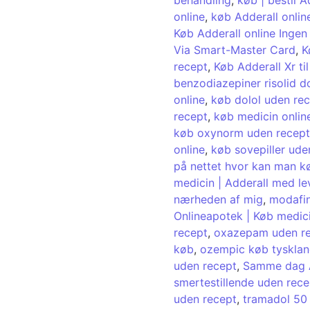
online
,
køb Adderall onlin
Køb Adderall online Ingen
Via Smart-Master Card
,
K
recept
,
Køb Adderall Xr ti
benzodiazepiner risolid d
online
,
køb dolol uden re
recept
,
køb medicin onlin
køb oxynorm uden recept
online
,
køb sovepiller ude
på nettet hvor kan man kø
medicin | Adderall med le
nærheden af ​​mig
,
modafin
Onlineapotek | Køb medici
recept
,
oxazepam uden r
køb
,
ozempic køb tyskla
uden recept
,
Samme dag A
smertestillende uden rece
uden recept
,
tramadol 50