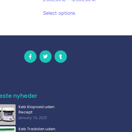
4.00
out of 5
Select options
este nyheder
Køb Klopoxid uden
Recept
January 16, 2025
Køb Tradolan uden