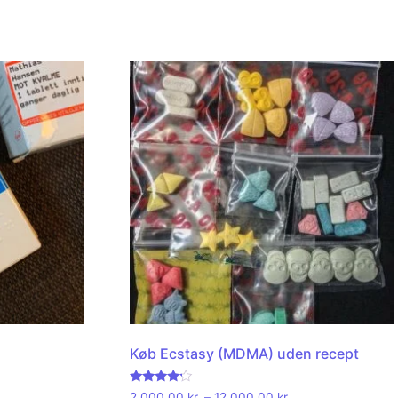
Køb Ecstasy (MDMA) uden recept
Rated
2.000,00
kr.
–
12.000,00
kr.