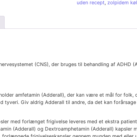
uden recept
,
zolpidem kø
alnervesystemet (CNS), der bruges til behandling af ADHD (A
ndeholder amfetamin (Adderall), der kan være et mål for folk
 tyveri. Giv aldrig Adderall til andre, da det kan forårsag
ler med forlænget frigivelse leveres med et ekstra patien
amin (Adderall) og Dextroamphetamin (Adderall) kapsler me
 forlængede frigivelseskapsler gennem munden med eller 