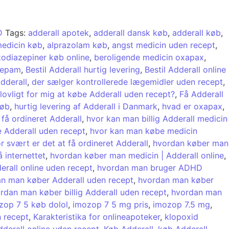
D
Tags:
adderall apotek
,
adderall dansk køb
,
adderall køb
,
edicin køb
,
alprazolam køb
,
angst medicin uden recept
,
odiazepiner køb online
,
beroligende medicin oxapax
,
zepam
,
Bestil Adderall hurtig levering
,
Bestil Adderall online
dderall
,
der sælger kontrollerede lægemidler uden recept
,
ulovligt for mig at købe Adderall uden recept?
,
Få Adderall
køb
,
hurtig levering af Adderall i Danmark
,
hvad er oxapax
,
 få ordineret Adderall
,
hvor kan man billig Adderall medicin
 Adderall uden recept
,
hvor kan man købe medicin
r svært er det at få ordineret Adderall
,
hvordan køber man
å internettet
,
hvordan køber man medicin | Adderall online
,
erall online uden recept
,
hvordan man bruger ADHD
n man køber Adderall uden recept
,
hvordan man køber
rdan man køber billig Adderall uden recept
,
hvordan man
zop 7 5 køb dolol
,
imozop 7 5 mg pris
,
imozop 7.5 mg
,
 recept
,
Karakteristika for onlineapoteker
,
klopoxid
dderall online uden recept
,
Køb Adderall
,
køb Adderall