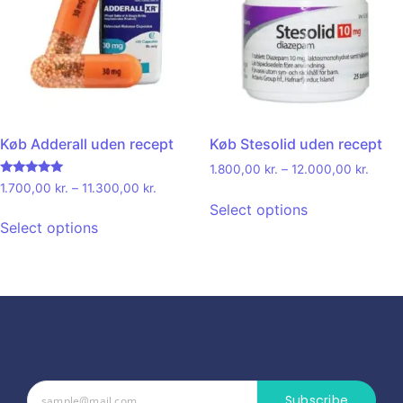
Køb Adderall uden recept
Køb Stesolid uden recept
1.800,00
kr.
–
12.000,00
kr.
Rated
1.700,00
kr.
–
11.300,00
kr.
4.71
Select options
out of 5
Select options
Subscribe