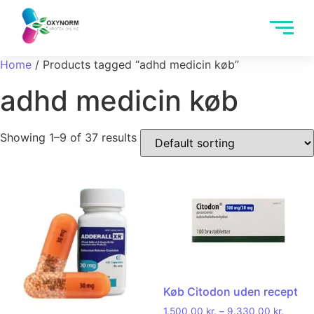
Home
/ Products tagged “adhd medicin køb”
adhd medicin køb
Showing 1–9 of 37 results
Køb Citodon uden recept
1.500,00
kr.
–
9.330,00
kr.