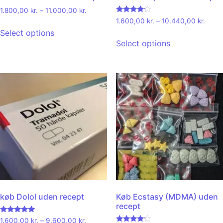
1.800,00
kr.
–
11.000,00
kr.
Rated
1.600,00
kr.
–
10.440,00
kr.
4.00
Select options
out of 5
Select options
køb Dolol uden recept
Køb Ecstasy (MDMA) uden
recept
Rated
1.600,00
kr.
–
9.600,00
kr.