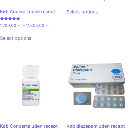
Køb Adderall uden recept
Select options
Rated
1.700,00
kr.
–
11.300,00
kr.
4.71
out of 5
Select options
Køb Concerta uden recept
Køb diazepam uden recept