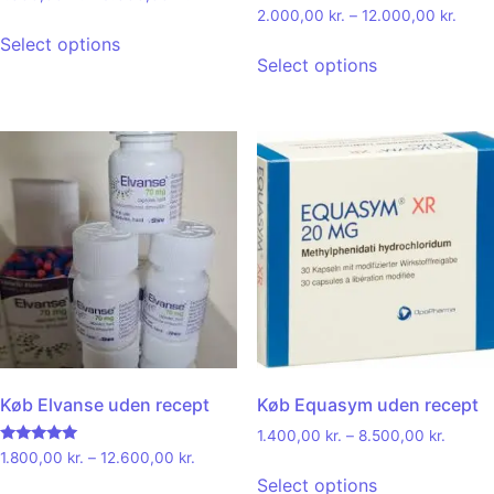
5.00
Rated
2.000,00
kr.
–
12.000,00
kr.
out of 5
4.00
out of 5
Select options
Select options
Køb Elvanse uden recept
Køb Equasym uden recept
1.400,00
kr.
–
8.500,00
kr.
Rated
1.800,00
kr.
–
12.600,00
kr.
4.92
Select options
out of 5