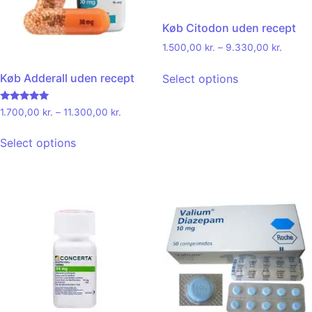
Køb Citodon uden recept
1.500,00
kr.
–
9.330,00
kr.
Køb Adderall uden recept
Select options
Rated
1.700,00
kr.
–
11.300,00
kr.
4.71
out of 5
Select options