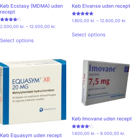
Køb Ecstasy (MDMA) uden
Køb Elvanse uden recept
recept
Rated
1.800,00
kr.
–
12.600,00
kr.
4.92
Rated
2.000,00
kr.
–
12.000,00
kr.
out of 5
4.00
out of 5
Select options
Select options
Køb Imovane uden recept
Rated
1.600,00
kr.
–
9.000,00
kr.
Køb Equasym uden recept
4.00