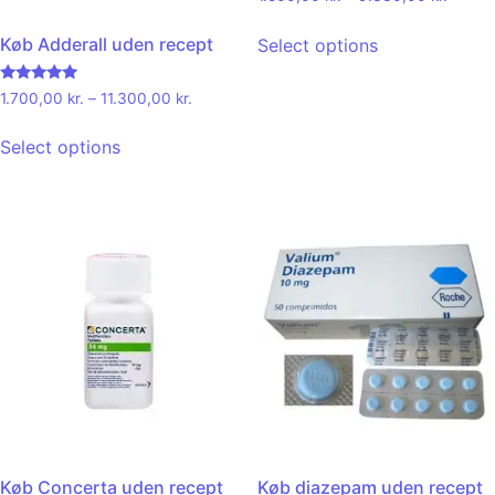
Køb Adderall uden recept
Select options
Rated
1.700,00
kr.
–
11.300,00
kr.
4.71
out of 5
Select options
Køb Concerta uden recept
Køb diazepam uden recept