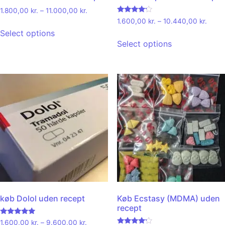
1.800,00
kr.
–
11.000,00
kr.
Rated
1.600,00
kr.
–
10.440,00
kr.
4.00
Select options
out of 5
Select options
køb Dolol uden recept
Køb Ecstasy (MDMA) uden
recept
Rated
1.600,00
kr.
–
9.600,00
kr.