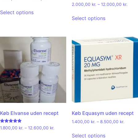
5.00
Rated
2.000,00
kr.
–
12.000,00
kr.
out of 5
4.00
out of 5
Select options
Select options
Køb Elvanse uden recept
Køb Equasym uden recept
1.400,00
kr.
–
8.500,00
kr.
Rated
1.800,00
kr.
–
12.600,00
kr.
4.92
Select options
out of 5