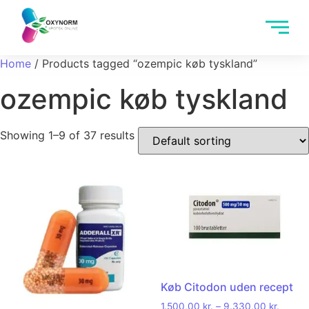
Home
/ Products tagged “ozempic køb tyskland”
ozempic køb tyskland
Showing 1–9 of 37 results
Køb Citodon uden recept
1.500,00
kr.
–
9.330,00
kr.