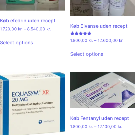
Køb efedrin uden recept
Køb Elvanse uden recept
1.720,00
kr.
–
8.540,00
kr.
Rated
1.800,00
kr.
–
12.600,00
kr.
Select options
4.92
out of 5
Select options
Køb Fentanyl uden recept
1.800,00
kr.
–
12.100,00
kr.