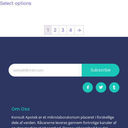
Select options
1
2
3
4
→
Subscribe
Om Oss
Konsult Apotek er et mikrolaboratorium placeret i forskellige
dele af verden. Råvarerne leveres gennem fortrolige kanaler af