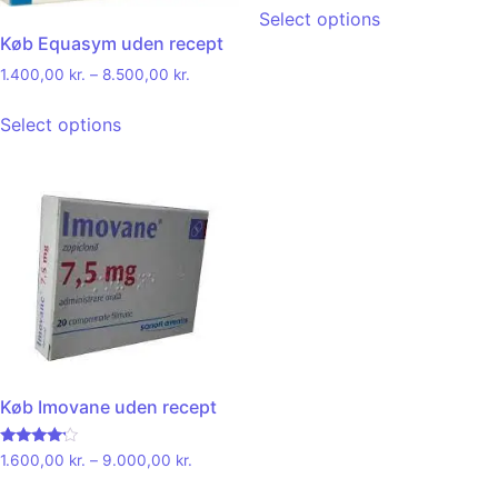
Select options
Køb Equasym uden recept
1.400,00
kr.
–
8.500,00
kr.
Select options
Køb Imovane uden recept
Rated
1.600,00
kr.
–
9.000,00
kr.
4.00
out of 5