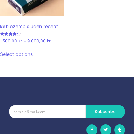
køb ozempic uden recept
Rated
1.500,00
kr.
–
9.000,00
kr.
4.00
out of 5
Select options
Subscribe