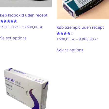
køb klopoxid uden recept
Rated
køb ozempic uden recept
1.950,00
kr.
–
13.500,00
kr.
4.78
out of 5
Select options
Rated
1.500,00
kr.
–
9.000,00
kr.
4.00
out of 5
Select options