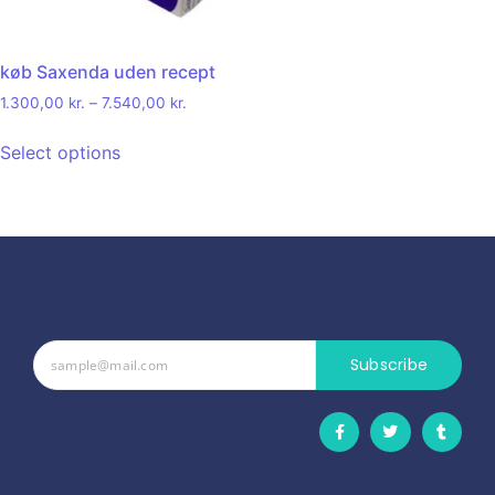
køb Saxenda uden recept
1.300,00
kr.
–
7.540,00
kr.
Select options
Subscribe