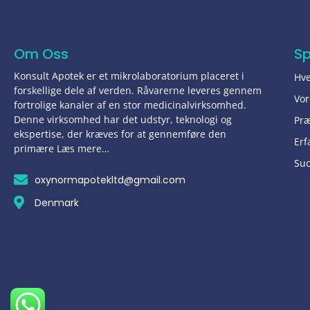
Om Oss
S
Konsult Apotek er et mikrolaboratorium placeret i
Hve
forskellige dele af verden. Råvarerne leveres gennem
Vor
fortrolige kanaler af en stor medicinalvirksomhed.
Denne virksomhed har det udstyr, teknologi og
Pr
ekspertise, der kræves for at gennemføre den
Erf
primære Læs mere…
Suc
oxynormapotekltd@gmail.com
Denmark