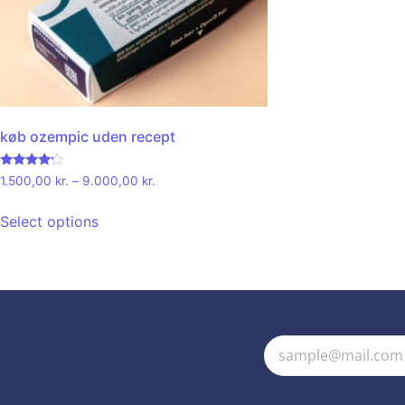
køb ozempic uden recept
Rated
1.500,00
kr.
–
9.000,00
kr.
4.00
out of 5
Select options