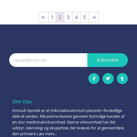
←
1
2
3
4
5
→
Subscribe
Om Oss
Konsult Apotek er et mikrolaboratorium placeret i forskellige
dele af verden. Råvarerne leveres gennem fortrolige kanaler af
en stor medicinalvirksomhed. Denne virksomhed har det
udstyr, teknologi og ekspertise, der kræves for at gennemføre
den primære Læs mere…