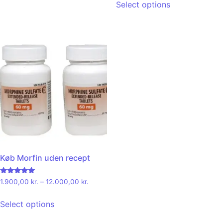
Select options
Køb Morfin uden recept
Rated
1.900,00
kr.
–
12.000,00
kr.
5.00
out of 5
Select options