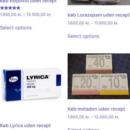
køb klopoxid uden recept
Rated
køb Lorazepam uden recept
1.950,00
kr.
–
13.500,00
kr.
4.78
out of 5
1.600,00
kr.
–
11.000,00
kr.
Select options
Select options
Køb metadon uden recept
1.900,00
kr.
–
12.000,00
kr.
Køb Lyrica uden recept