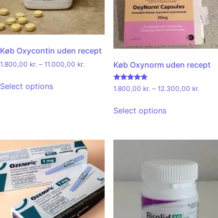
Køb Oxycontin uden recept
Køb Oxynorm uden recept
1.800,00
kr.
–
11.000,00
kr.
Select options
Rated
1.800,00
kr.
–
12.300,00
kr.
5.00
out of 5
Select options