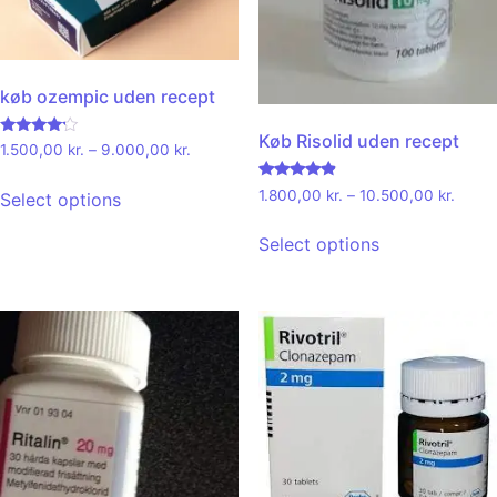
køb ozempic uden recept
Køb Risolid uden recept
Rated
1.500,00
kr.
–
9.000,00
kr.
4.00
out of 5
Rated
1.800,00
kr.
–
10.500,00
kr.
Select options
4.67
out of 5
Select options