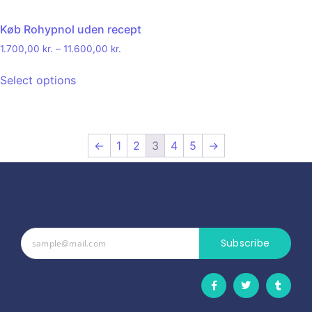
Køb Rohypnol uden recept
1.700,00
kr.
–
11.600,00
kr.
Select options
←
1
2
3
4
5
→
Subscribe