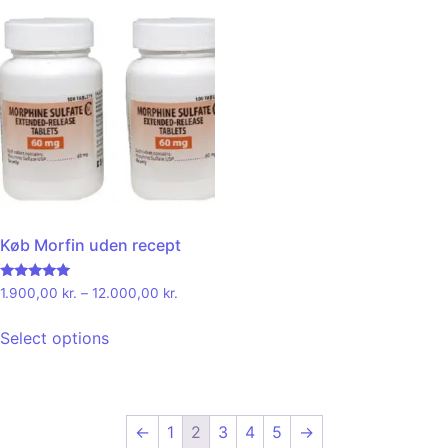
Køb Morfin uden recept
Rated
1.900,00
kr.
–
12.000,00
kr.
5.00
out of 5
Select options
←
1
2
3
4
5
→