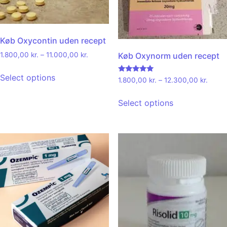
Køb Oxycontin uden recept
Køb Oxynorm uden recept
1.800,00
kr.
–
11.000,00
kr.
Select options
Rated
1.800,00
kr.
–
12.300,00
kr.
5.00
out of 5
Select options