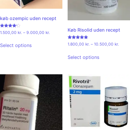
køb ozempic uden recept
Køb Risolid uden recept
Rated
1.500,00
kr.
–
9.000,00
kr.
4.00
out of 5
Rated
1.800,00
kr.
–
10.500,00
kr.
Select options
4.67
out of 5
Select options