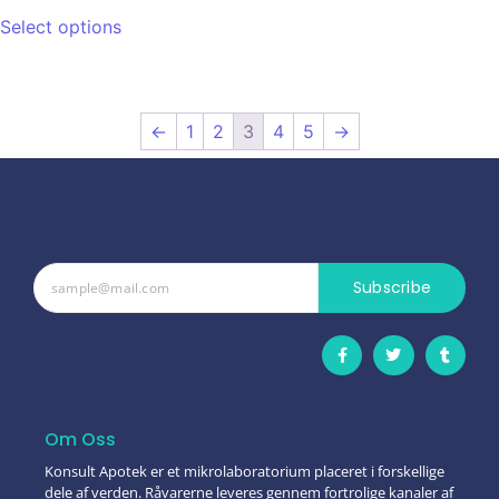
Select options
←
1
2
3
4
5
→
Subscribe
Om Oss
Konsult Apotek er et mikrolaboratorium placeret i forskellige
dele af verden. Råvarerne leveres gennem fortrolige kanaler af