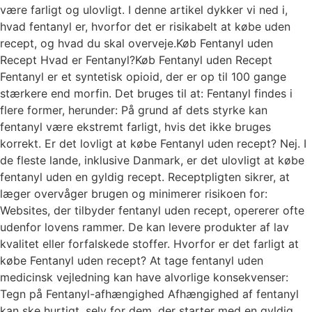
være farligt og ulovligt. I denne artikel dykker vi ned i,
hvad fentanyl er, hvorfor det er risikabelt at købe uden
recept, og hvad du skal overveje.Køb Fentanyl uden
Recept Hvad er Fentanyl?Køb Fentanyl uden Recept
Fentanyl er et syntetisk opioid, der er op til 100 gange
stærkere end morfin. Det bruges til at: Fentanyl findes i
flere former, herunder: På grund af dets styrke kan
fentanyl være ekstremt farligt, hvis det ikke bruges
korrekt. Er det lovligt at købe Fentanyl uden recept? Nej. I
de fleste lande, inklusive Danmark, er det ulovligt at købe
fentanyl uden en gyldig recept. Receptpligten sikrer, at
læger overvåger brugen og minimerer risikoen for:
Websites, der tilbyder fentanyl uden recept, opererer ofte
udenfor lovens rammer. De kan levere produkter af lav
kvalitet eller forfalskede stoffer. Hvorfor er det farligt at
købe Fentanyl uden recept? At tage fentanyl uden
medicinsk vejledning kan have alvorlige konsekvenser:
Tegn på Fentanyl-afhængighed Afhængighed af fentanyl
kan ske hurtigt, selv for dem, der starter med en gyldig