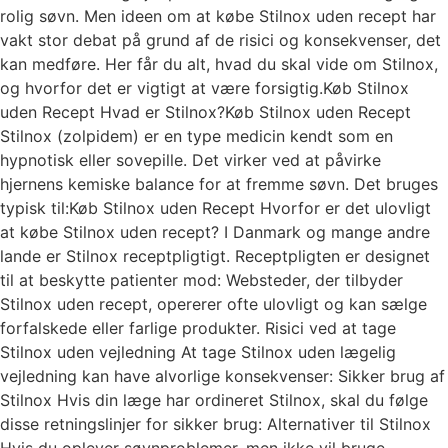
rolig søvn. Men ideen om at købe Stilnox uden recept har
vakt stor debat på grund af de risici og konsekvenser, det
kan medføre. Her får du alt, hvad du skal vide om Stilnox,
og hvorfor det er vigtigt at være forsigtig.Køb Stilnox
uden Recept Hvad er Stilnox?Køb Stilnox uden Recept
Stilnox (zolpidem) er en type medicin kendt som en
hypnotisk eller sovepille. Det virker ved at påvirke
hjernens kemiske balance for at fremme søvn. Det bruges
typisk til:Køb Stilnox uden Recept Hvorfor er det ulovligt
at købe Stilnox uden recept? I Danmark og mange andre
lande er Stilnox receptpligtigt. Receptpligten er designet
til at beskytte patienter mod: Websteder, der tilbyder
Stilnox uden recept, opererer ofte ulovligt og kan sælge
forfalskede eller farlige produkter. Risici ved at tage
Stilnox uden vejledning At tage Stilnox uden lægelig
vejledning kan have alvorlige konsekvenser: Sikker brug af
Stilnox Hvis din læge har ordineret Stilnox, skal du følge
disse retningslinjer for sikker brug: Alternativer til Stilnox
Hvis du oplever søvnproblemer, men ikke vil bruge