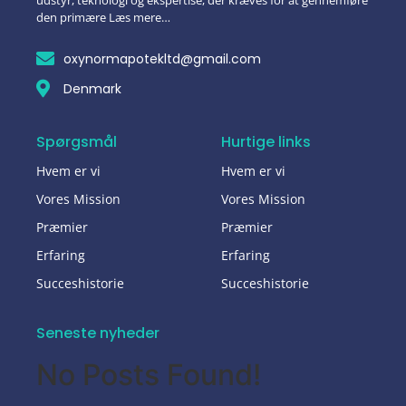
udstyr, teknologi og ekspertise, der kræves for at gennemføre
den primære Læs mere…
oxynormapotekltd@gmail.com
Denmark
Spørgsmål
Hurtige links
Hvem er vi
Hvem er vi
Vores Mission
Vores Mission
Præmier
Præmier
Erfaring
Erfaring
Succeshistorie
Succeshistorie
Seneste nyheder
No Posts Found!