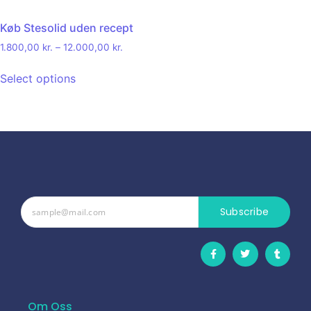
Køb Stesolid uden recept
1.800,00
kr.
–
12.000,00
kr.
Select options
Subscribe
Om Oss