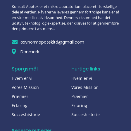
Konsult Apotek er et mikrolaboratorium placeret i forskellige
dele af verden. Råvarerne leveres gennem fortrolige kanaler af
en stor medicinalvirksomhed. Denne virksomhed har det
udstyr, teknologi og ekspertise, der kræves for at gennemføre
den primære Læs mere…
oxynormapotekltd@gmail.com
Denmark
Spørgsmål
Hurtige links
Hvem er vi
Hvem er vi
Vores Mission
Vores Mission
Præmier
Præmier
Erfaring
Erfaring
Succeshistorie
Succeshistorie
Seneste nyheder