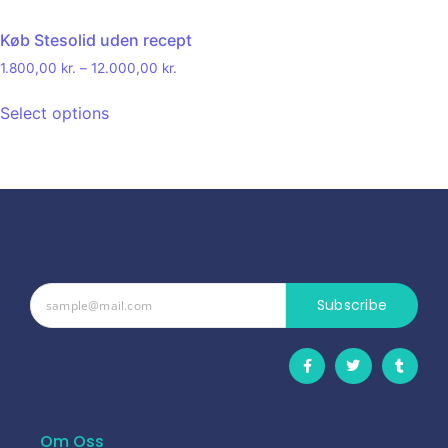
Køb Stesolid uden recept
1.800,00
kr.
–
12.000,00
kr.
Select options
Subscribe
Om Oss