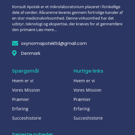
Konsult Apotek er et mikrolaboratorium placeret i forskellige
dele af verden. Råvarerne leveres gennem fortrolige kanaler af
en stor medicinalvirksomhed. Denne virksomhed har det
udstyr, teknologi og ekspertise, der kræves for at gennemføre
den primære Læs mere…
oxynormapotekltd@gmail.com
Denmark
Spørgsmål
Hurtige links
Hvem er vi
Hvem er vi
Vores Mission
Vores Mission
Præmier
Præmier
Erfaring
Erfaring
Succeshistorie
Succeshistorie
Seneste nyheder