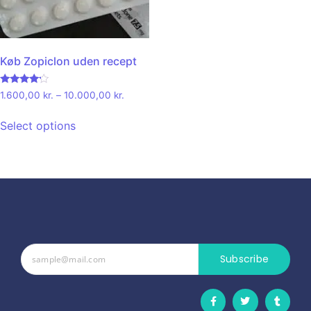
Køb Zopiclon uden recept
Rated
1.600,00
kr.
–
10.000,00
kr.
4.00
out of 5
Select options
Subscribe