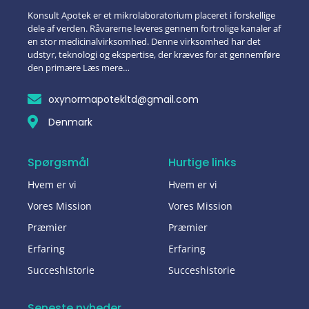
Konsult Apotek er et mikrolaboratorium placeret i forskellige
dele af verden. Råvarerne leveres gennem fortrolige kanaler af
en stor medicinalvirksomhed. Denne virksomhed har det
udstyr, teknologi og ekspertise, der kræves for at gennemføre
den primære Læs mere…
oxynormapotekltd@gmail.com
Denmark
Spørgsmål
Hurtige links
Hvem er vi
Hvem er vi
Vores Mission
Vores Mission
Præmier
Præmier
Erfaring
Erfaring
Succeshistorie
Succeshistorie
Seneste nyheder