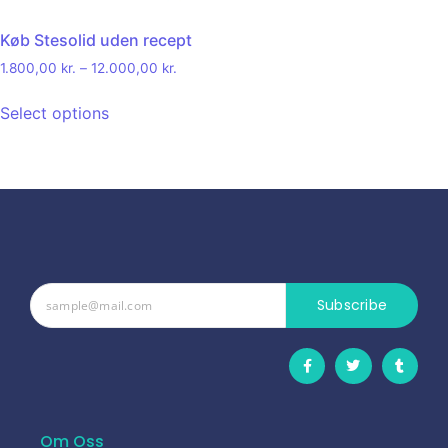
Køb Stesolid uden recept
1.800,00
kr.
–
12.000,00
kr.
Select options
Subscribe
Om Oss