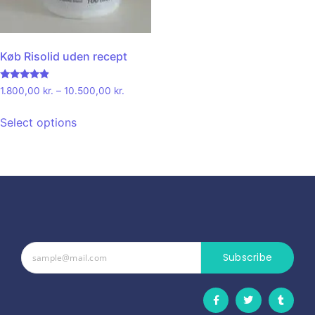
Køb Risolid uden recept
Rated
1.800,00
kr.
–
10.500,00
kr.
4.67
out of 5
Select options
Subscribe