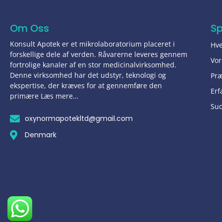
Om Oss
S
Konsult Apotek er et mikrolaboratorium placeret i
Hve
forskellige dele af verden. Råvarerne leveres gennem
Vor
fortrolige kanaler af en stor medicinalvirksomhed.
Denne virksomhed har det udstyr, teknologi og
Pr
ekspertise, der kræves for at gennemføre den
Erf
primære Læs mere…
Suc
oxynormapotekltd@gmail.com
Denmark