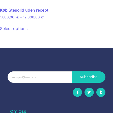
Køb Stesolid uden recept
1.800,00
kr.
–
12.000,00
kr.
Select options
Subscribe
Om Oss