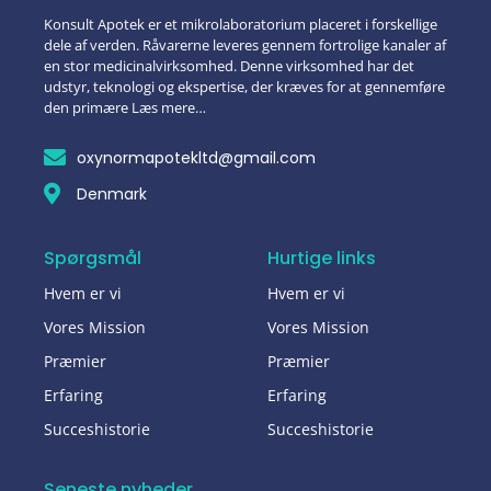
Konsult Apotek er et mikrolaboratorium placeret i forskellige
dele af verden. Råvarerne leveres gennem fortrolige kanaler af
en stor medicinalvirksomhed. Denne virksomhed har det
udstyr, teknologi og ekspertise, der kræves for at gennemføre
den primære Læs mere…
oxynormapotekltd@gmail.com
Denmark
Spørgsmål
Hurtige links
Hvem er vi
Hvem er vi
Vores Mission
Vores Mission
Præmier
Præmier
Erfaring
Erfaring
Succeshistorie
Succeshistorie
Seneste nyheder