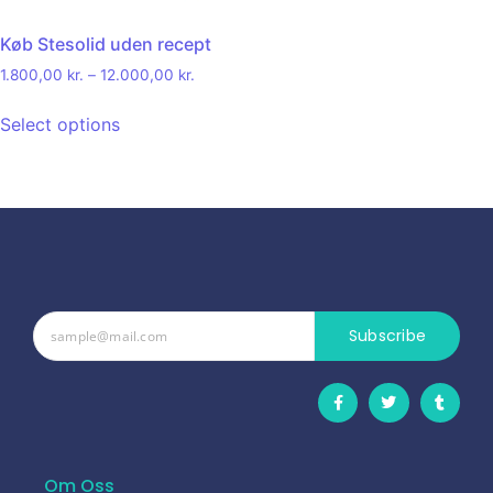
Køb Stesolid uden recept
1.800,00
kr.
–
12.000,00
kr.
Select options
Subscribe
Om Oss