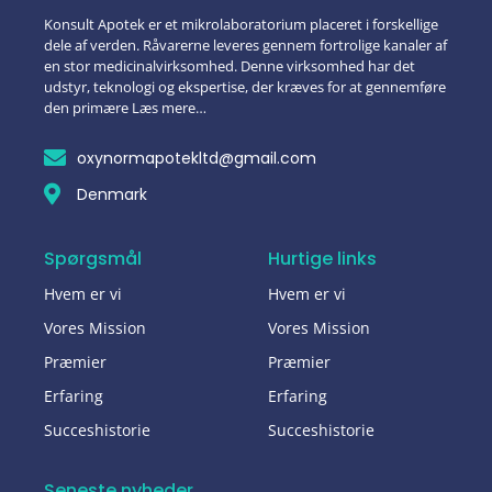
Konsult Apotek er et mikrolaboratorium placeret i forskellige
dele af verden. Råvarerne leveres gennem fortrolige kanaler af
en stor medicinalvirksomhed. Denne virksomhed har det
udstyr, teknologi og ekspertise, der kræves for at gennemføre
den primære Læs mere…
oxynormapotekltd@gmail.com
Denmark
Spørgsmål
Hurtige links
Hvem er vi
Hvem er vi
Vores Mission
Vores Mission
Præmier
Præmier
Erfaring
Erfaring
Succeshistorie
Succeshistorie
Seneste nyheder