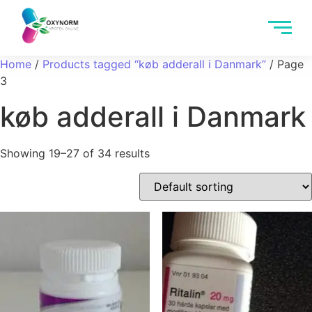
Home
/
Products tagged “køb adderall i Danmark”
/ Page
3
køb adderall i Danmark
Showing 19–27 of 34 results