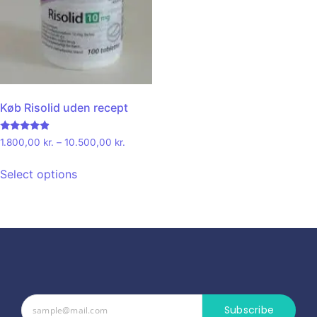
Køb Risolid uden recept
Rated
1.800,00
kr.
–
10.500,00
kr.
4.67
out of 5
Select options
Subscribe