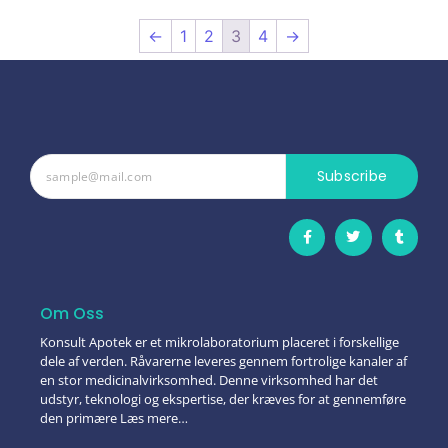
←
1
2
3
4
→
Subscribe
Om Oss
Konsult Apotek er et mikrolaboratorium placeret i forskellige
dele af verden. Råvarerne leveres gennem fortrolige kanaler af
en stor medicinalvirksomhed. Denne virksomhed har det
udstyr, teknologi og ekspertise, der kræves for at gennemføre
den primære Læs mere…