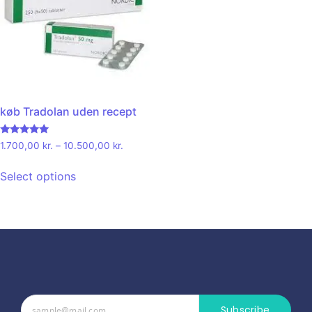
køb Tradolan uden recept
Rated
1.700,00
kr.
–
10.500,00
kr.
5.00
out of 5
Select options
Subscribe