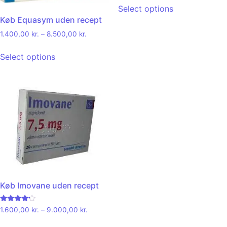
Select options
Køb Equasym uden recept
1.400,00
kr.
–
8.500,00
kr.
Select options
Køb Imovane uden recept
Rated
1.600,00
kr.
–
9.000,00
kr.
4.00
out of 5