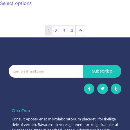
Select options
1
2
3
4
→
Subscribe
Om Oss
Konsult Apotek er et mikrolaboratorium placeret i forskellige
dele af verden. Råvarerne leveres gennem fortrolige kanaler af