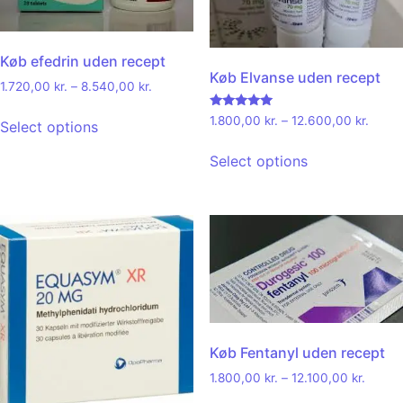
Køb efedrin uden recept
Køb Elvanse uden recept
1.720,00
kr.
–
8.540,00
kr.
Rated
1.800,00
kr.
–
12.600,00
kr.
Select options
4.92
out of 5
Select options
Køb Fentanyl uden recept
1.800,00
kr.
–
12.100,00
kr.