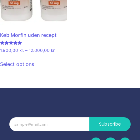
Køb Morfin uden recept
Rated
1.900,00
kr.
–
12.000,00
kr.
5.00
out of 5
Select options
Subscribe