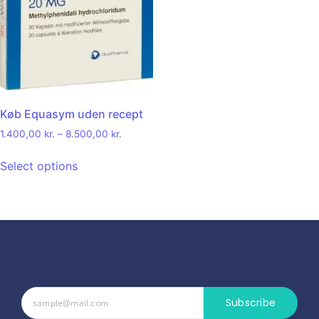
Køb Equasym uden recept
1.400,00
kr.
–
8.500,00
kr.
Select options
Subscribe