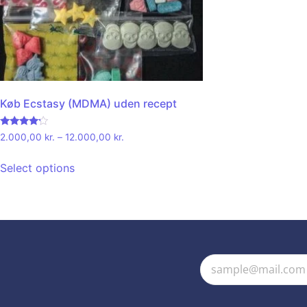
Køb Ecstasy (MDMA) uden recept
Rated
2.000,00
kr.
–
12.000,00
kr.
4.00
out of 5
Select options