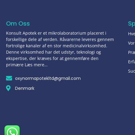
Om Oss
S
Konsult Apotek er et mikrolaboratorium placeret i
Hve
forskellige dele af verden. Råvarerne leveres gennem
Vor
fortrolige kanaler af en stor medicinalvirksomhed.
Denne virksomhed har det udstyr, teknologi og
Pr
ekspertise, der kræves for at gennemføre den
Erf
primære Læs mere…
Suc
oxynormapotekltd@gmail.com
Denmark