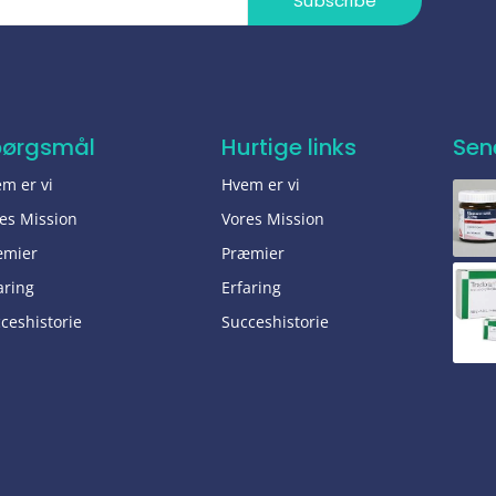
Subscribe
pørgsmål
Hurtige links
Sen
m er vi
Hvem er vi
es Mission
Vores Mission
æmier
Præmier
aring
Erfaring
ceshistorie
Succeshistorie