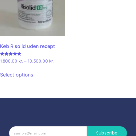
Køb Risolid uden recept
Rated
1.800,00
kr.
–
10.500,00
kr.
4.67
out of 5
Select options
Subscribe