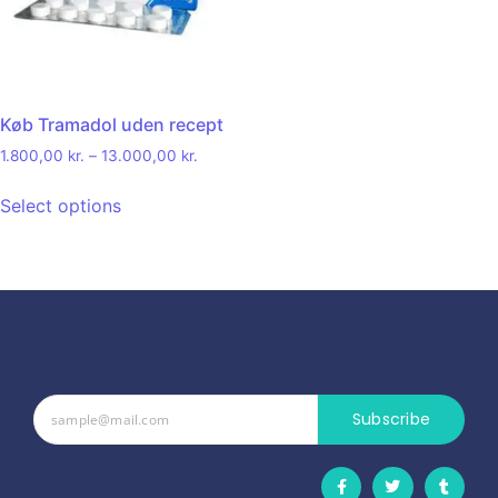
Køb Tramadol uden recept
1.800,00
kr.
–
13.000,00
kr.
Select options
Subscribe