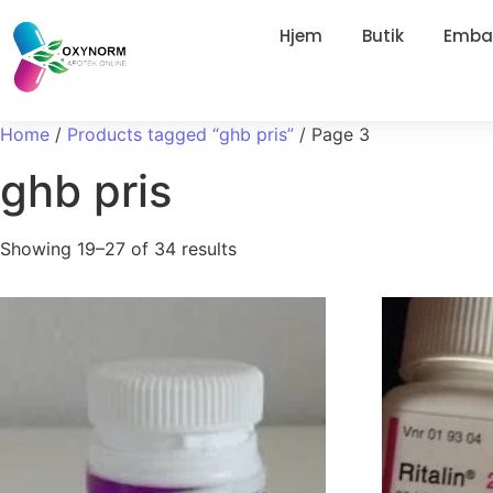
Hjem
Butik
Embal
Home
/
Products tagged “ghb pris”
/ Page 3
ghb pris
Showing 19–27 of 34 results