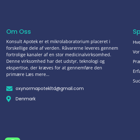
Om Oss
S
Konsult Apotek er et mikrolaboratorium placeret i
Hve
forskellige dele af verden. Råvarerne leveres gennem
Vor
fortrolige kanaler af en stor medicinalvirksomhed.
Denne virksomhed har det udstyr, teknologi og
Pr
ekspertise, der kræves for at gennemføre den
Erf
primære Læs mere…
Suc
oxynormapotekltd@gmail.com
Denmark