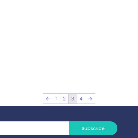
←
1
2
3
4
→
Subscribe