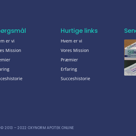
pørgsmål
Hurtige links
Sen
m er vi
Hvem er vi
es Mission
Vores Mission
æmier
Præmier
aring
Erfaring
ceshistorie
Succeshistorie
© 2013 – 2022 OXYNORM APOTEK ONLINE