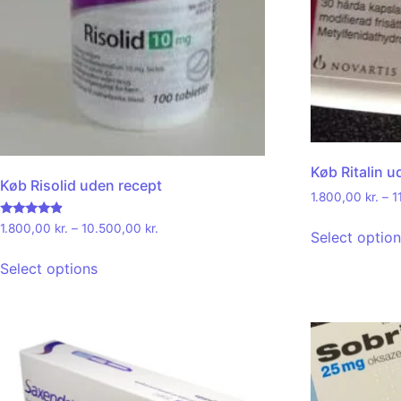
Køb Ritalin u
Køb Risolid uden recept
1.800,00
kr.
–
1
Rated
1.800,00
kr.
–
10.500,00
kr.
Select optio
4.67
out of 5
Select options