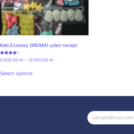
Køb Ecstasy (MDMA) uden recept
Rated
2.000,00
kr.
–
12.000,00
kr.
4.00
out of 5
Select options