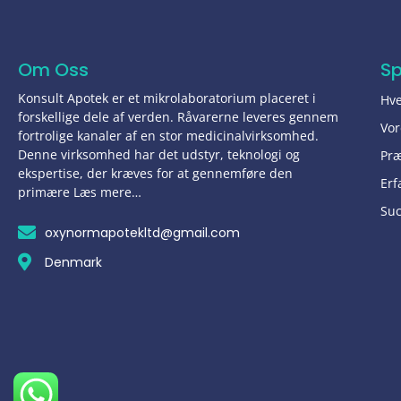
Om Oss
S
Konsult Apotek er et mikrolaboratorium placeret i
Hve
forskellige dele af verden. Råvarerne leveres gennem
Vor
fortrolige kanaler af en stor medicinalvirksomhed.
Denne virksomhed har det udstyr, teknologi og
Pr
ekspertise, der kræves for at gennemføre den
Erf
primære Læs mere…
Suc
oxynormapotekltd@gmail.com
Denmark