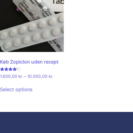
Køb Zopiclon uden recept
Rated
1.600,00
kr.
–
10.000,00
kr.
4.00
out of 5
Select options