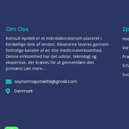
Om Oss
S
Konsult Apotek er et mikrolaboratorium placeret i
Hve
forskellige dele af verden. Råvarerne leveres gennem
Vor
fortrolige kanaler af en stor medicinalvirksomhed.
Denne virksomhed har det udstyr, teknologi og
Pr
ekspertise, der kræves for at gennemføre den
Erf
primære Læs mere…
Suc
oxynormapotekltd@gmail.com
Denmark