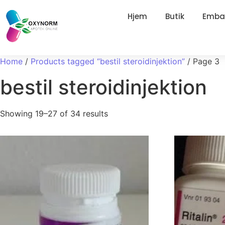
Hjem
Butik
Embal
Home
/
Products tagged “bestil steroidinjektion”
/ Page 3
bestil steroidinjektion
Showing 19–27 of 34 results