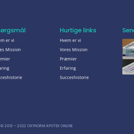
pørgsmål
Hurtige links
Sen
m er vi
Hvem er vi
es Mission
Vores Mission
æmier
Præmier
aring
Erfaring
ceshistorie
Succeshistorie
© 2013 – 2022 OXYNORM APOTEK ONLINE