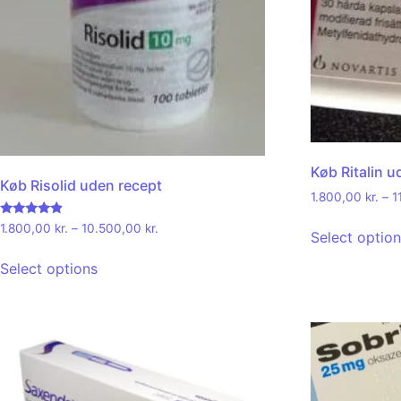
Køb Ritalin u
Køb Risolid uden recept
1.800,00
kr.
–
1
Rated
1.800,00
kr.
–
10.500,00
kr.
Select optio
4.67
out of 5
Select options