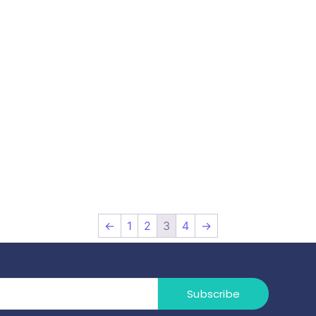
←
1
2
3
4
→
Subscribe