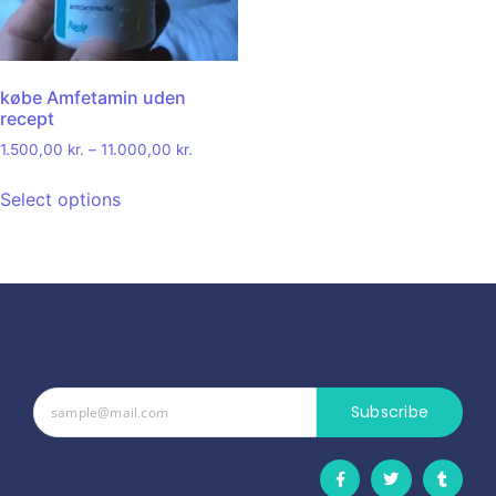
købe Amfetamin uden
recept
1.500,00
kr.
–
11.000,00
kr.
Select options
Subscribe