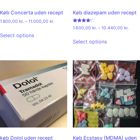
Køb Concerta uden recept
Køb diazepam uden recept
1.800,00
kr.
–
11.000,00
kr.
Rated
1.600,00
kr.
–
10.440,00
kr.
4.00
Select options
out of 5
Select options
køb Dolol uden recept
Køb Ecstasy (MDMA) uden