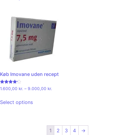
Køb Imovane uden recept
Rated
1.600,00
kr.
–
9.000,00
kr.
4.00
out of 5
Select options
1
2
3
4
→