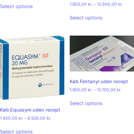
Rated
1.800,00
kr.
–
12.600,00
kr.
Select options
4.92
out of 5
Select options
Køb Fentanyl uden recept
1.800,00
kr.
–
12.100,00
kr.
Select options
Køb Equasym uden recept
1.400,00
kr.
–
8.500,00
kr.
Select options