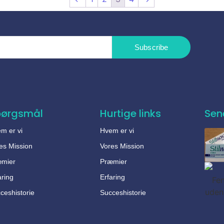
Subscribe
pørgsmål
Hurtige links
Sen
m er vi
Hvem er vi
es Mission
Vores Mission
æmier
Præmier
aring
Erfaring
ceshistorie
Succeshistorie