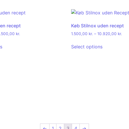
den recept
Køb Stilnox uden recept
.500,00
kr.
1.500,00
kr.
–
10.920,00
kr.
ns
Select options
←
1
2
3
4
→