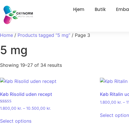
Hjem
Butik
Embal
Home
/
Products tagged “5 mg”
/ Page 3
5 mg
Showing 19–27 of 34 results
Køb Risolid uden recept
Køb Ritalin u
1.800,00
kr.
–
1
Rated
1.800,00
kr.
–
10.500,00
kr.
4.67
Select optio
out of 5
Select options