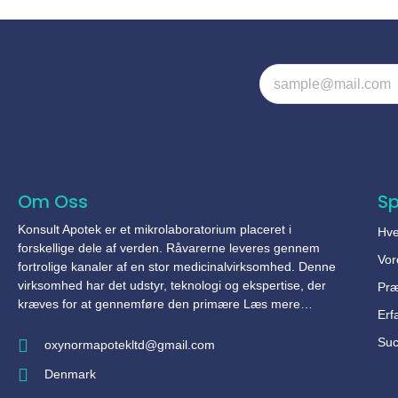
Om Oss
S
Konsult Apotek er et mikrolaboratorium placeret i
Hve
forskellige dele af verden. Råvarerne leveres gennem
Vor
fortrolige kanaler af en stor medicinalvirksomhed. Denne
virksomhed har det udstyr, teknologi og ekspertise, der
Pr
kræves for at gennemføre den primære Læs mere…
Erf
Suc
oxynormapotekltd@gmail.com
Denmark