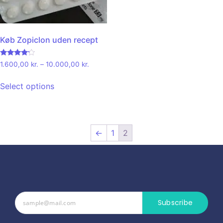
Køb Zopiclon uden recept
Rated
1.600,00
kr.
–
10.000,00
kr.
4.00
out of 5
Select options
←
1
2
Subscribe